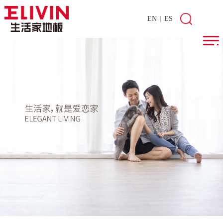
EN
|
ES