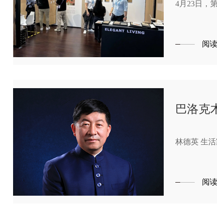
4月23日
阅
巴洛克
林德英 生
阅