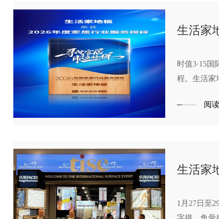
生活家
时值3·1
程。生活家
业服务榜样
阅
生活家
1月27日
字拼、鱼骨