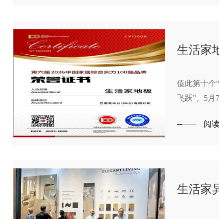
生活家地
值此第十个
飞跃”。5
网、林草价值
阅
式揭晓，生
生活家异