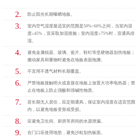
2.
防止阳光长期曝晒地板。
3.
室内空气湿度最适宜的范围是50%~60%之间，当室内湿
度≤45%，宜采取加湿措施；室内湿度≥75%时，宜通风排
湿。
4.
避免金属锐器、玻璃、瓷片、鞋钉等坚硬物器划伤地板；
搬动家具和重物时避免在地板表面拖挪。
5.
不宜用不透气材料长期覆盖。
6.
严禁地板接触明火或直接在地板上放置大功率电热器；禁
止在地板上防止强酸和强碱性物质。
7.
若长期无人居住，应定期通风，保证室内湿度在适宜范围
内，以避免地板变形或受损。
8.
应避免卫生间、厨房等房间的水源泄漏。
9.
在门口应使用地垫，避免沙粒划伤板面。