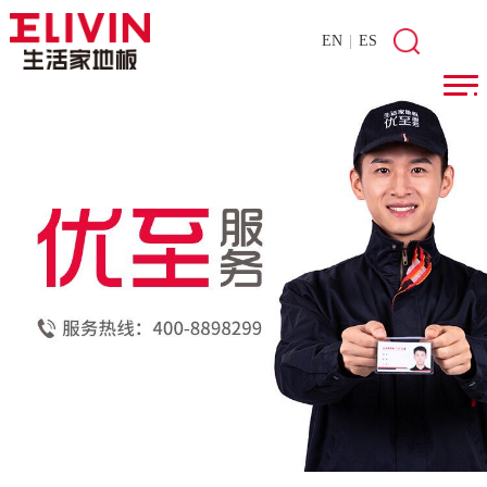
EN
|
ES