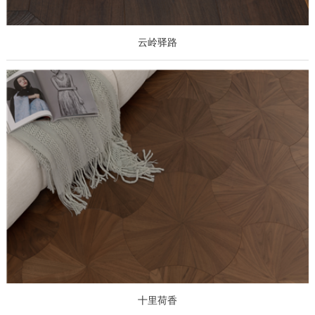
云岭驿路
十里荷香