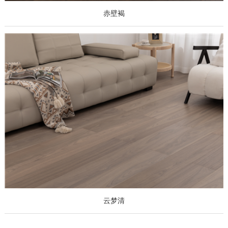
赤壁褐
云梦清