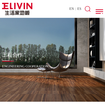
EN
|
ES
工程合作
ENGINEERING COOPERATION