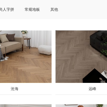
尚人字拼
常规地板
其他
沧海
远峰