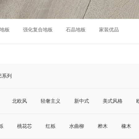
地板
强化复合地板
石晶地板
家装优品
巴系列
北欧风
轻奢主义
新中式
美式风格
栎
桃花芯
红栎
水曲柳
桦木
橡木