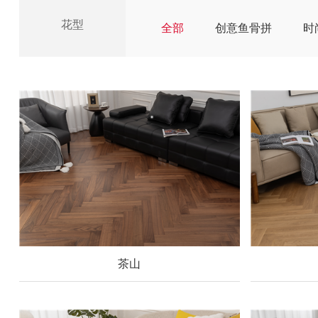
花型
全部
创意鱼骨拼
时
茶山