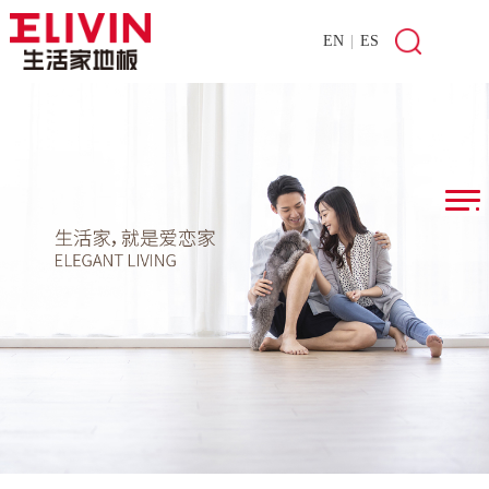
EN
|
ES