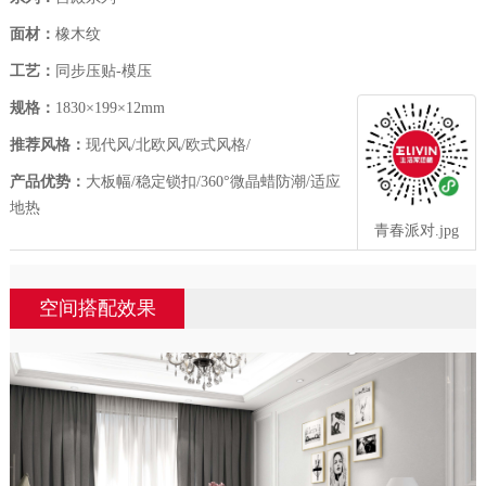
面材：
橡木纹
工艺：
同步压贴-模压
规格：
1830×199×12mm
推荐风格：
现代风/北欧风/欧式风格/
产品优势：
大板幅/稳定锁扣/360°微晶蜡防潮/适应
地热
青春派对.jpg
空间搭配效果