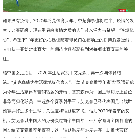
如果没有疫情，2020年将是体育大年，中超赛事也将过半。疫情的发
生，比赛延缓，现在重启给疫情之后的人们带来活力与希望，“唤燃亿
心”，希望下半年更好的心愿也随着球员们在赛场上的拼搏愈发强烈，
人们从一开始对体育大年的期待也逐渐聚焦到对每项体育赛事的关
注。
继中国女足之后，2020年生活家携手艾克森，再一次与体育结
缘。“艾克森成为生活家地板代言人”、“给艾克森推荐年夜菜”双话题成
为今年生活家体育营销话题的开端，艾克森作为中国足球历史上首位
非华裔归化球员、中超多个赛季射手王，艾克森已经代表国足出战世
预赛并打进多个进球，关注度和话题度齐飞。借助2020年春节的契
机，艾克森以中国人的身份度过首个中国年，生活家邀请全国各地的
网友给艾克森推荐年夜菜，这一话题温度与热度并存，助推代言官