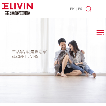
EN
|
ES